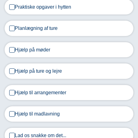
Praktiske opgaver i hytten
Spejderne
i
Cort
Planlægning af ture
Adeler
Gruppe
Hjælp på møder
er
rigtig
glade
Hjælp på ture og lejre
for,
at
du
Hjælp til arrangementer
har
lyst
til
Hjælp til madlavning
at
give
en
Lad os snakke om det...