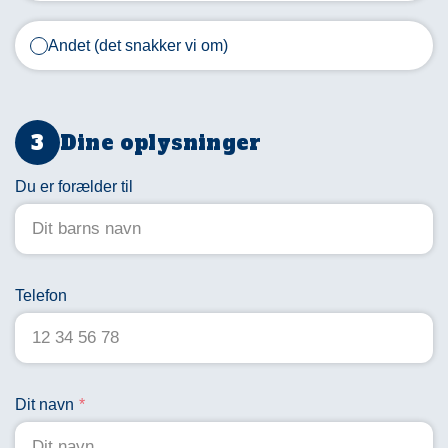
fællesskab,
friluftsliv
Andet (det snakker vi om)
og
udfordringer.
Vi
Dine oplysninger
vil
kontakte
Du er forælder til
dig
hurtigst
muligt.
Telefon
Gå
til
forsiden
Dit navn