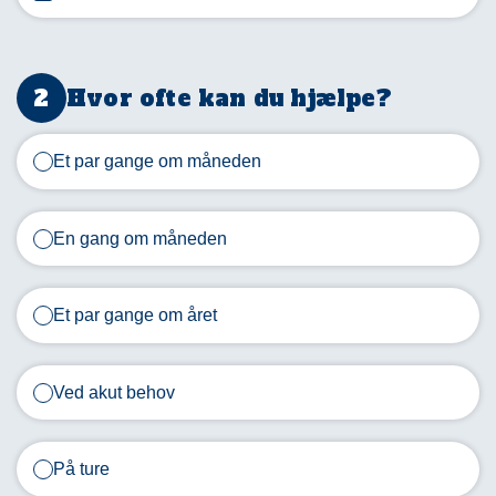
hjælpende
hånd
med.
På
Hvor ofte kan du hjælpe?
den
måde
Et par gange om måneden
er
det
muligt
En gang om måneden
at
blive
ved
Et par gange om året
med
at
udvikle
Ved akut behov
børn
og
unge
På ture
gennem