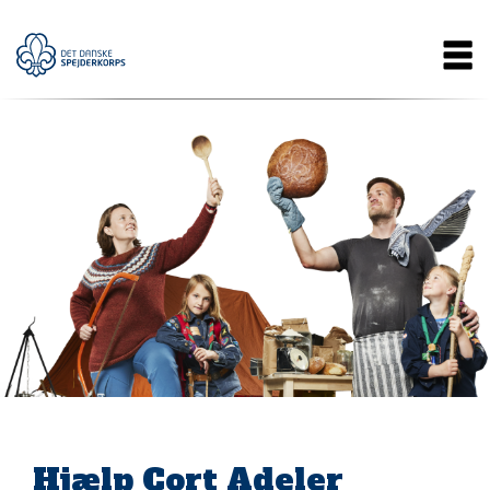
Gå
Main
til
hovedindhold
navigation
Hjælp Cort Adeler